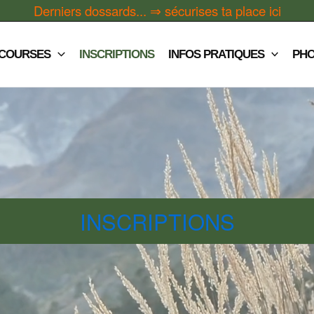
Derniers dossards... ⇒ sécurises ta place
ici
 COURSES
INSCRIPTIONS
INFOS PRATIQUES
PH
INSCRIPTIONS