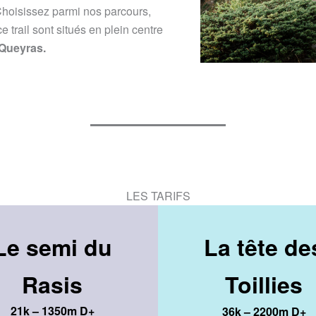
 Choisissez parmi nos parcours,
e trail sont situés en plein centre
 Queyras.
LES TARIFS
Le semi du
La tête de
Rasis
Toillies
21k – 1350m D+
36k – 2200m D+