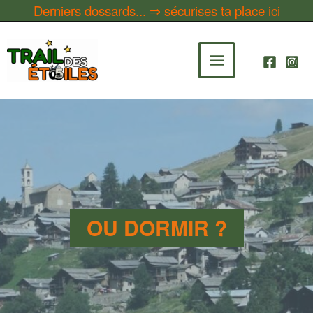
Aller
Derniers dossards... ⇒ sécurises ta place
ici
au
contenu
OU DORMIR ?